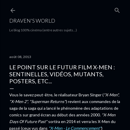
Accéder au contenu principal
DRAVEN'S WORLD
Le blog 100% cinéma (entre autres sujets...)
août 08, 2013
LE POINT SUR LE FUTUR FILM X-MEN :
SENTINELLES, VIDÉOS, MUTANTS,
POSTERS, ETC...
Vous le savez peut-être, le réalisateur Bryan Singer (
"X-Men",
"X-Men 2", "Superman Returns"
) revient aux commandes de la
saga de la saga qui a lancé le phénomène des adaptations de
comics sur grand écran au début des années 2000.
"X-Men
Days Of Future Past"
sortira en 2014 et verra les X-Men du
passé (ceux vus dans
"X-Men - Le Commencement"
)