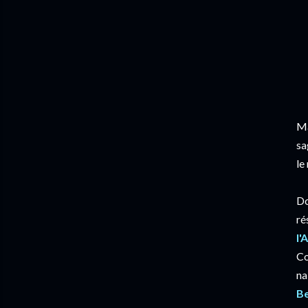
Ma
sa
le
Do
ré
l'
Co
na
Be