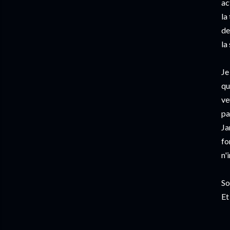
ac
la
de
la
Je
qu
ve
pa
Ja
fo
n'
So
Et