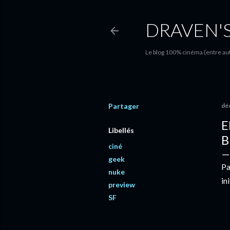
DRAVEN'
Le blog 100% cinéma (entre autr
Partager
dé
E
Libellés
B
ciné
geek
Pa
nuke
in
preview
SF