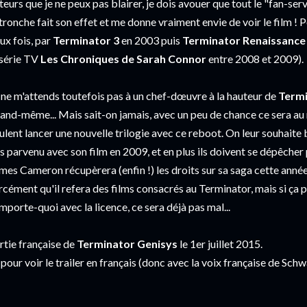
teurs que je ne peux pas blairer, je dois avouer que tout le "fan-ser
 tronche fait son effet et me donne vraiment envie de voir le film ! P
ux fois, par
Terminator 3
en 2003 puis
Terminator Renaissance
 série TV
Les Chroniques de Sarah Connor
entre 2008 et 2009).
 ne m'attends toutefois pas à un chef-dœuvre à la hauteur de
Termi
and-même... Mais sait-on jamais, avec un peu de chance ce sera au mo
ulent lancer une nouvelle trilogie avec ce reboot. On leur souhait
s parvenu avec son film en 2009, et en plus ils doivent se dépêcher
mes Cameron récupèrera (enfin !) les droits sur sa saga cette année-
rcément qu'il refera des films consacrés au Terminator, mais si ça 
importe-quoi avec la licence, ce sera déjà pas mal...
rtie française de
Terminator Genisys
le 1er juillet 2015.
 pour voir le trailer en français (donc avec la voix française de Sch