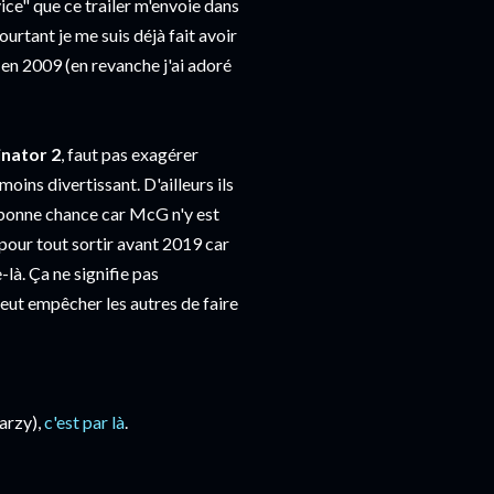
vice" que ce trailer m'envoie dans
ourtant je me suis déjà fait avoir
en 2009 (en revanche j'ai adoré
nator 2
, faut pas exagérer
ins divertissant. D'ailleurs ils
e bonne chance car McG n'y est
 pour tout sortir avant 2019 car
là. Ça ne signifie pas
peut empêcher les autres de faire
warzy),
c'est par là
.