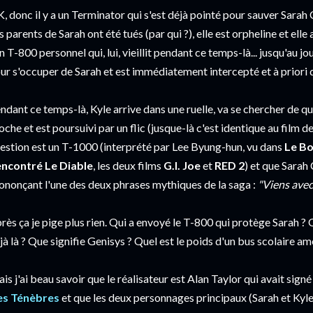
, donc il y a un Terminator qui s'est déjà pointé pour sauver Sarah 
s parents de Sarah ont été tués (par qui ?), elle est orpheline et elle 
n T-800 personnel qui, lui, vieillit pendant ce temps-là... jusqu'au j
ur s'occuper de Sarah et est immédiatement intercepté et à priori d
ndant ce temps-là, Kyle arrive dans une ruelle, va se chercher de q
oche et est poursuivi par un flic (jusque-là c'est identique au film de
estion est un T-1000 (interprété par Lee Byung-hun, vu dans
Le Bo
ncontré Le Diable
, les deux films
G.I. Joe
et
RED 2
) et que Sarah
ononçant l'une des deux phrases mythiques de la saga :
"Viens avec
rès ça je pige plus rien. Qui a envoyé le T-800 qui protège Sarah ?
jà là ? Que signifie Genisys ? Quel est le poids d'un bus scolaire amér
is j'ai beau savoir que le réalisateur est Alan Taylor qui avait sign
s Ténèbres
et que les deux personnages principaux (Sarah et Kyle