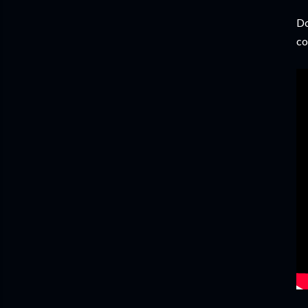
Do
co