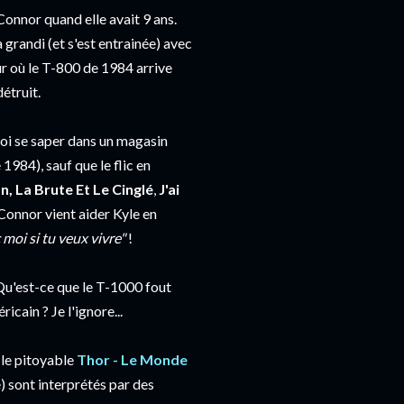
Connor quand elle avait 9 ans.
a grandi (et s'est entrainée) avec
our où le T-800 de 1984 arrive
étruit.
uoi se saper dans un magasin
 1984), sauf que le flic en
n, La Brute Et Le Cinglé
,
J'ai
 Connor vient aider Kyle en
 moi si tu veux vivre"
!
 Qu'est-ce que le T-1000 fout
icain ? Je l'ignore...
é le pitoyable
Thor - Le Monde
) sont interprétés par des