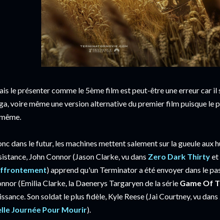
is le présenter comme le 5ème film est peut-être une erreur car il s
ga, voire même une version alternative du premier film puisque le 
 même.
nc dans le futur, les machines mettent salement sur la gueule aux hu
sistance, John Connor (Jason Clarke, vu dans
Zero Dark Thirty
et
Affrontement
) apprend qu'un Terminator a été envoyer dans le pa
nnor (Emilia Clarke, la Daenerys Targaryen de la série
Game Of T
issance. Son soldat le plus fidèle, Kyle Reese (Jai Courtney, vu dans
lle Journée Pour Mourir
).