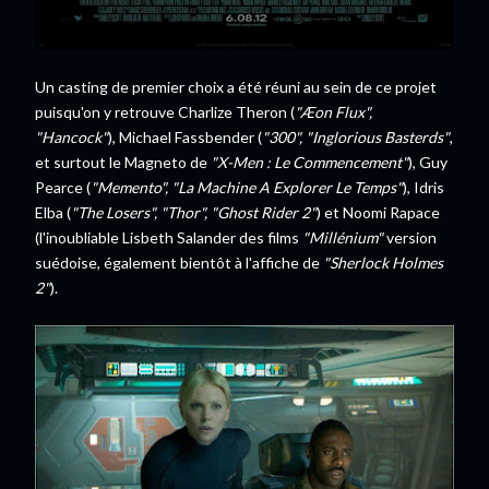
Un casting de premier choix a été réuni au sein de ce projet
puisqu'on y retrouve Charlize Theron (
"Æon Flux",
"Hancock"
), Michael Fassbender (
"300", "Inglorious Basterds"
,
et surtout le Magneto de
"X-Men : Le Commencement"
), Guy
Pearce (
"Memento", "La Machine A Explorer Le Temps"
), Idris
Elba (
"The Losers", "Thor", "Ghost Rider 2"
) et Noomi Rapace
(l'inoubliable Lisbeth Salander des films
"Millénium"
version
suédoise, également bientôt à l'affiche de
"Sherlock Holmes
2"
).