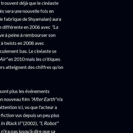
 trouvent déjà que le cinéaste
ès sera une nouvelle fois en
 de fabrique de Shyamalan) aura
e différente en 2006 avec
"La
rive à peine à rembourser son
s à twists en 2008 avec
iculement bas. Le cinéaste se
Air"
en 2010 mais les critiques
ers atteignent des chiffres qu'on
e sont plus les événements
son nouveau film
"After Earth"
n'a
ttention ici, vu que l'acteur a
-fiction vus depuis un peu plus
In Black II"
(2002),
"I, Robot"
n'ira pas jusqu'à dire que sa