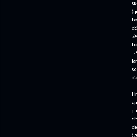
su
(q
ba
dé
Je
bu
"P
la
so
n'
Il
qu
pa
dé
de
(2