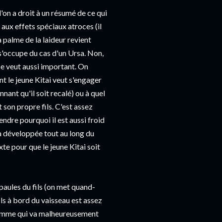
'on a droit à un résumé de ce qui
 aux effets spéciaux atroces (il
a palme de la laideur revient
s'occupe du cas d'un Ursa. Non,
 se veut aussi important. On
t le jeune Kitai veut s'engager
nant qu'il soit recalé) ou à quel
 son propre fils. C'est assez
ndre pourquoi il est aussi froid
era développée tout au long du
xte pour que le jeune Kitai soit
épaules du fils (on met quand-
ls à bord du vaisseau est assez
 homme qui va malheureusement