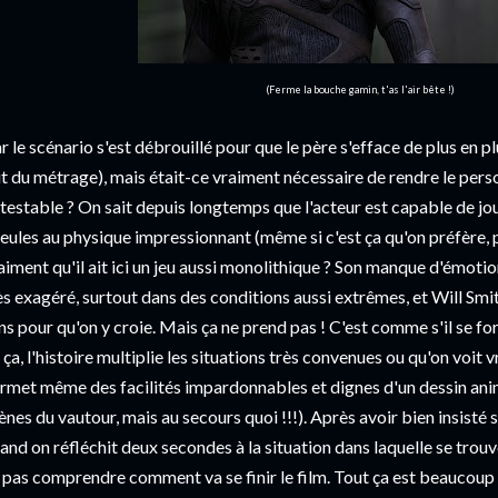
(Ferme la bouche gamin, t'as l'air bête !)
r le scénario s'est débrouillé pour que le père s'efface de plus en plu
t du métrage), mais était-ce vraiment nécessaire de rendre le pers
testable ? On sait depuis longtemps que l'acteur est capable de jo
eules au physique impressionnant (même si c'est ça qu'on préfère, pas
aiment qu'il ait ici un jeu aussi monolithique ? Son manque d'émotio
ès exagéré, surtout dans des conditions aussi extrêmes, et Will Smi
ns pour qu'on y croie. Mais ça ne prend pas ! C'est comme s'il se for
 ça, l'histoire multiplie les situations très convenues ou qu'on voit v
rmet même des facilités impardonnables et dignes d'un dessin ani
ènes du vautour, mais au secours quoi !!!). Après avoir bien insisté su
and on réfléchit deux secondes à la situation dans laquelle se trouve
 pas comprendre comment va se finir le film. Tout ça est beaucoup 