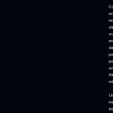
Co
es
ne
sû
vr
en
da
po
po
av
fi
mi
Un
mê
in