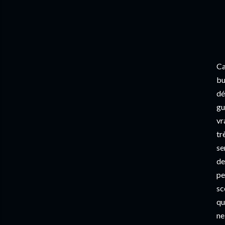
Ca
bu
dé
gu
vr
tr
se
de
pe
sc
qu
ne