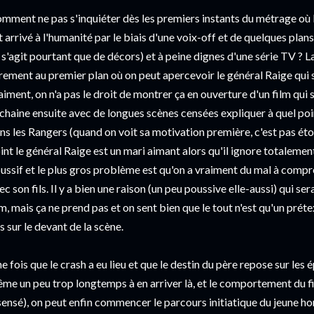
mment ne pas s'inquiéter dès les premiers instants du métrage où l
t arrivé à l'humanité par le biais d'une voix-off et de quelques plans
 s'agit pourtant que de décors) et à peine dignes d'une série TV ? L
rement au premier plan où on peut apercevoir le général Raige qui 
aiment, on n'a pas le droit de montrer ça en ouverture d'un film qui
chaine ensuite avec de longues scènes censées expliquer à quel poin
ns les Rangers (quand on voit sa motivation première, c'est pas éton
int le général Raige est un mari aimant alors qu'il ignore totalement
ussif et le plus gros problème est qu'on a vraiment du mal à compre
ec son fils. Il y a bien une raison (un peu poussive elle-aussi) qui s
lm, mais ça ne prend pas et on sent bien que le tout n'est qu'un préte
s sur le devant de la scène.
e fois que le crash a eu lieu et que le destin du père repose sur les 
me un peu trop longtemps à en arriver là, et le comportement du fi
sensé), on peut enfin commencer le parcours initiatique du jeune