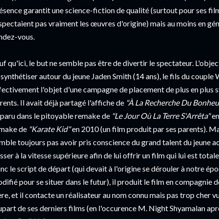
ésence garantit une science-fiction de qualité (surtout pour ses fi
spectaient pas vraiment les œuvres d'origine) mais au moins en géné
ndez-vous.
uf qu'ici, le but ne semble pas être de divertir le spectateur. L'obj
 synthétiser autour du jeune Jaden Smith (14 ans), le fils du couple 
fectivement l'objet d'une campagne de placement de plus en plus s
rents. Il avait déjà partagé l'affiche de
"À La Recherche Du Bonheu
paru dans le pitoyable remake de
"Le Jour Où La Terre S'Arrêta"
en
make de
"Karate Kid"
en 2010 (un film produit par ses parents).
mble toujours pas avoir pris conscience du grand talent du jeune ac
sser à la vitesse supérieure afin de lui offrir un film qui lui est tot
nc le script de départ (qui devait à l'origine se dérouler à notre é
difié pour se situer dans le futur), il produit le film en compagnie
ère, et il contacte un réalisateur au nom connu mais pas trop cher vu 
upart de ses derniers films (en l'occurence M. Night Shyamalan aprè