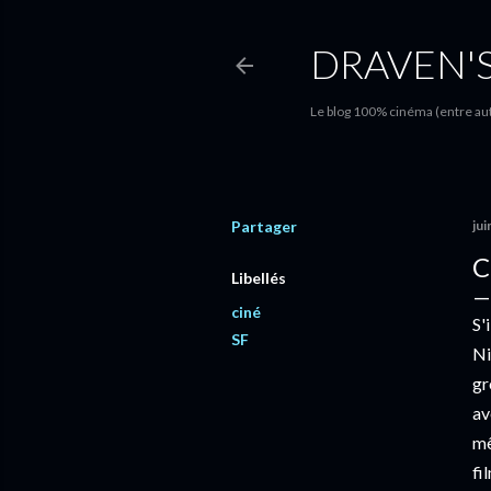
DRAVEN'
Le blog 100% cinéma (entre autr
Partager
jui
C
Libellés
ciné
S'
SF
Ni
gr
a
mê
fi