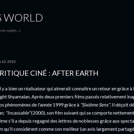
Accéder au contenu principal
S WORLD
es sujets...)
n 12, 2013
RITIQUE CINÉ : AFTER EARTH
il y a bien un réalisateur qui aimerait connaitre un retour en grâce
ght Shyamalan. Après deux premiers films passés relativement inaper
os phénomènes de l'année 1999 grâce à
"Sixième Sens"
. Il déçoit
vec
"Incassable"
(2000), son film suivant qui se comporte nettemen
me s'il a depuis regagné des lettres de noblesses grâce aux specta
lm qu'il considèrent comme son meilleur (un avis largement partagé p