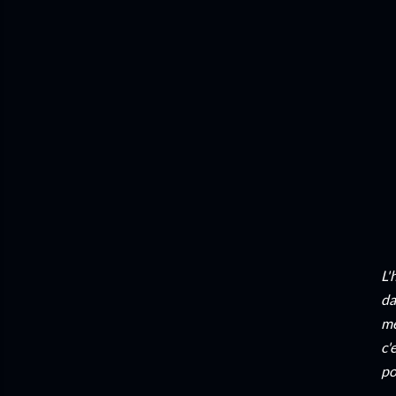
L'
da
me
c'
po