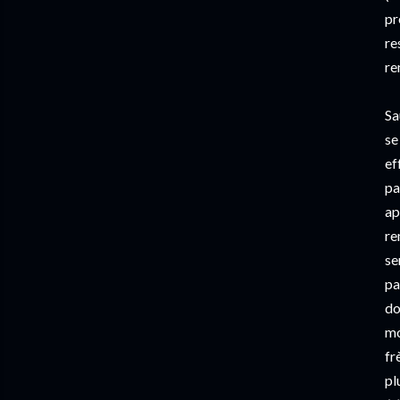
pr
re
re
Sa
se
ef
pa
ap
re
se
pa
do
mo
fr
pl