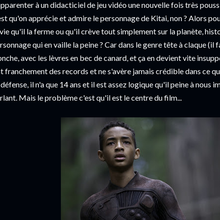
apparenter à un didacticiel de jeu vidéo une nouvelle fois très pouss
est qu'on apprécie et admire le personnage de Kitai, non ? Alors po
vie qu'il la ferme ou qu'il crève tout simplement sur la planète, hist
rsonnage qui en vaille la peine ? Car dans le genre tête à claque (il 
onche, avec les lèvres en bec de canard, et ça en devient vite insup
t franchement des records et ne s'avère jamais crédible dans ce qu'i
 défense, il n'a que 14 ans et il est assez logique qu'il peine à nou
rlant. Mais le problème c'est qu'il est le centre du film...