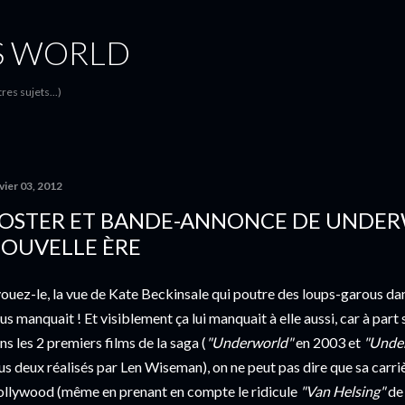
Accéder au contenu principal
S WORLD
es sujets...)
vier 03, 2012
OSTER ET BANDE-ANNONCE DE UNDER
OUVELLE ÈRE
ouez-le, la vue de Kate Beckinsale qui poutre des loups-garous da
us manquait ! Et visiblement ça lui manquait à elle aussi, car à par
ns les 2 premiers films de la saga (
"Underworld"
en 2003 et
"Under
us deux réalisés par Len Wiseman), on ne peut pas dire que sa carriè
llywood (même en prenant en compte le ridicule
"Van Helsing"
de