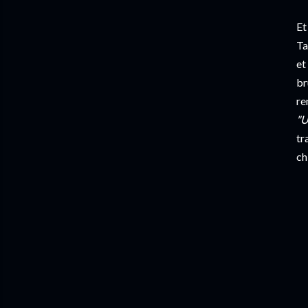
Et
Ta
et
br
re
"U
tr
ch