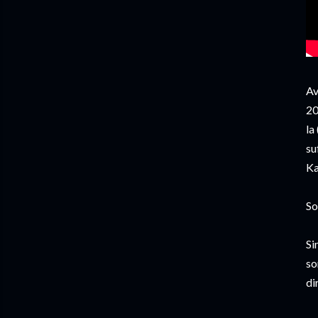
Av
20
la
su
Ka
So
Si
so
di