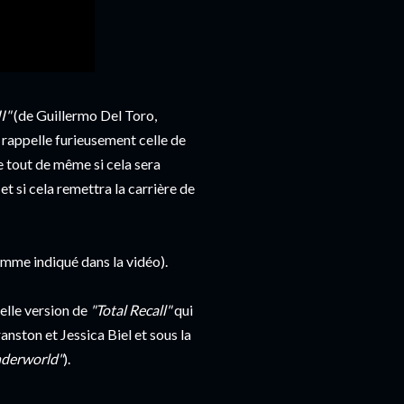
I"
(de Guillermo Del Toro,
 rappelle furieusement celle de
 tout de même si cela sera
t si cela remettra la carrière de
comme indiqué dans la vidéo).
elle version de
"Total Recall"
qui
anston et Jessica Biel et sous la
derworld"
).