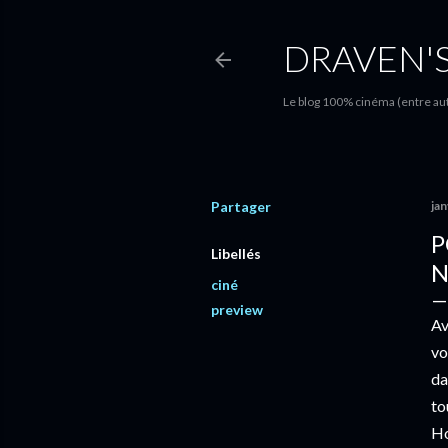
DRAVEN'
Le blog 100% cinéma (entre autr
Partager
jan
P
Libellés
N
ciné
preview
Av
vo
da
to
Ho