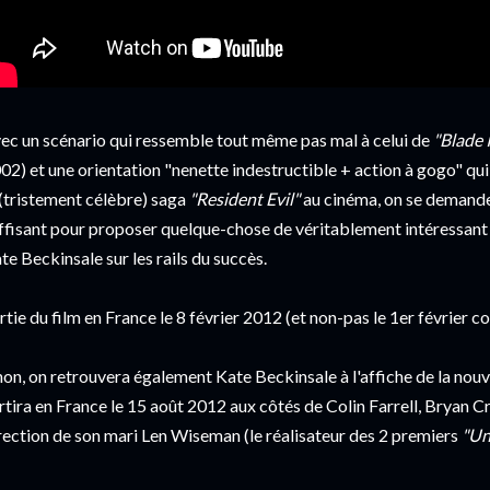
ec un scénario qui ressemble tout même pas mal à celui de
"Blade I
02) et une orientation "nenette indestructible + action à gogo" qui
 (tristement célèbre) saga
"Resident Evil"
au cinéma, on se demande
ffisant pour proposer quelque-chose de véritablement intéressant e
te Beckinsale sur les rails du succès.
rtie du film en France le 8 février 2012 (et non-pas le 1er février 
non, on retrouvera également Kate Beckinsale à l'affiche de la nouv
rtira en France le 15 août 2012 aux côtés de Colin Farrell, Bryan Cr
rection de son mari Len Wiseman (le réalisateur des 2 premiers
"Un