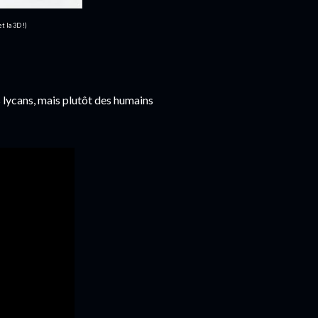
t la 3D !)
s lycans, mais plutôt des humains