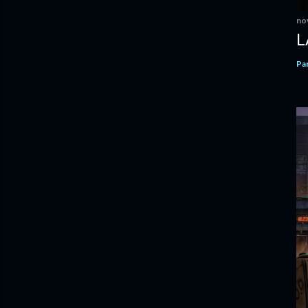
no
L
Pa