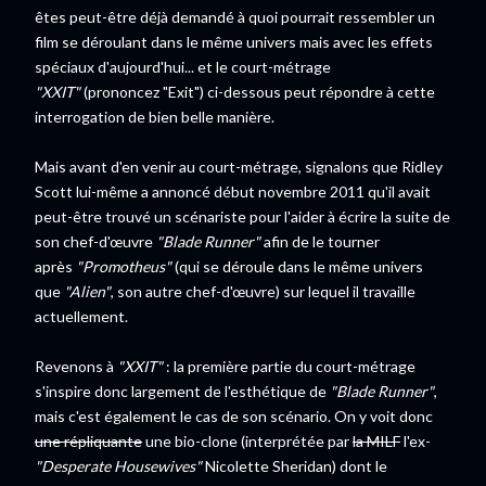
êtes peut-être déjà demandé à quoi pourrait ressembler un
film se déroulant dans le même univers mais avec les effets
spéciaux d'aujourd'hui... et le court-métrage
"XXIT"
(prononcez "Exit") ci-dessous peut répondre à cette
interrogation de bien belle manière.
Mais avant d'en venir au court-métrage, signalons que Ridley
Scott lui-même a annoncé début novembre 2011 qu'il avait
peut-être trouvé un scénariste pour l'aider à écrire la suite de
son chef-d'œuvre
"Blade Runner"
afin de le tourner
après
"Promotheus"
(qui se déroule dans le même univers
que
"Alien"
, son autre chef-d'œuvre) sur lequel il travaille
actuellement.
Revenons à
"XXIT"
: la première partie du court-métrage
s'inspire donc largement de l'esthétique de
"Blade Runner"
,
mais c'est également le cas de son scénario. On y voit donc
une répliquante
une bio-clone (interprétée par
la MILF
l'ex-
"Desperate Housewives"
Nicolette Sheridan) dont le