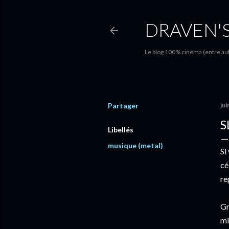
DRAVEN'
Le blog 100% cinéma (entre autr
Partager
jui
S
Libellés
musique (metal)
Si
cé
re
Gr
mi