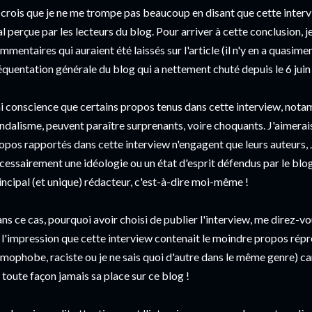
 crois que je ne me trompe pas beaucoup en disant que cette inter
l perçue par les lecteurs du blog. Pour arriver à cette conclusion, 
mmentaires qui auraient été laissés sur l'article (il n'y en a quasimen
équentation générale du blog qui a nettement chuté depuis le 6 juin 
ai conscience que certains propos tenus dans cette interview, nota
ndalisme, peuvent paraître surprenants, voire choquants. J'aimerai
opos rapportés dans cette interview n'engagent que leurs auteurs, 
cessairement une idéologie ou un état d'esprit défendus par le bl
incipal (et unique) rédacteur, c'est-à-dire moi-même !
ns ce cas, pourquoi avoir choisi de publier l'interview, me direz-vou
 l'impression que cette interview contenait le moindre propos rép
mophobe, raciste ou je ne sais quoi d'autre dans le même genre) ca
 toute façon jamais sa place sur ce blog !