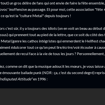
rtout) un gros délire de fans qui ont envie de faire la fête ensemble
ovoc' inoffensive au passage. Et pour moi, cette association "fête 
 ce qu'est la "culture Metal" depuis toujours !
ors c'est sûr, il y a toujours des idiots (on en voit un beau au début 
ssus) qui prennent tout au pied de la lettre, que ce soit du côté de
 Metal (genre les cathos intégristes qui emmerdent le Hellfest cha
aiment édulcorer tout ce qu'on peut lire/écrire/voir/écouter à cau
uellement de recul face à la vie de tous les jours ? Personnellement, j
lez, comme on dit que la musique adoucit les mœurs, je vous laisse av
e émouvante ballade punk (NDR : ça, c'est du second degré) reprise
ndisputed Attitude"
en 1996 :