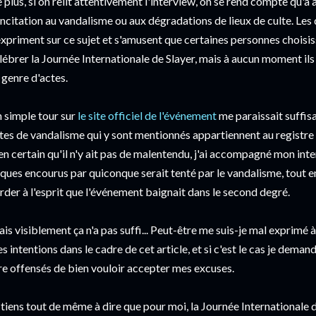
 plus, si on relit attentivement l'interview, on se rend compte qu'à
incitation au vandalisme ou aux dégradations de lieux de culte. Le
expriment sur ce sujet et s'amusent que certaines personnes choisi
lébrer la Journée Internationale de Slayer, mais à aucun moment ils
 genre d'actes.
 simple tour sur
le site officiel de l'événement
me paraissait suffis
tes de vandalisme qui y sont mentionnés appartiennent au registre
en certain qu'il n'y ait pas de malentendu, j'ai accompagné mon int
sques encourus par quiconque serait tenté par le vandalisme, tout en 
rder à l'esprit que l'événement baignait dans le second degré.
is visiblement ça n'a pas suffi... Peut-être me suis-je mal exprimé 
s intentions dans le cadre de cet article, et si c'est le cas je deman
re offensés de bien vouloir accepter mes excuses.
 tiens tout de même à dire que pour moi, la Journée Internationale d