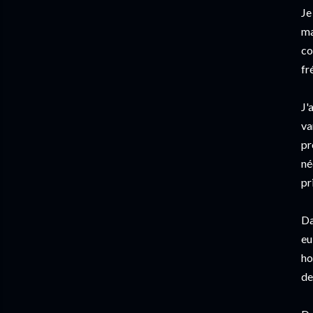
Je
ma
co
fr
J'
va
pr
né
pr
Da
eu
ho
de