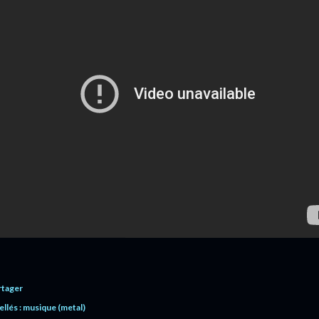
rtager
ellés :
musique (metal)