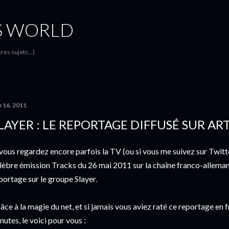
Accéder au contenu principal
S WORLD
es sujets...)
n 16, 2011
LAYER : LE REPORTAGE DIFFUSÉ SUR ART
 vous regardez encore parfois la TV (ou si vous me suivez sur Twitte
lèbre émission Tracks du 26 mai 2011 sur la chaîne franco-allema
portage sur le groupe Slayer.
âce à la magie du net, et si jamais vous aviez raté ce reportage en 
nutes, le voici pour vous :