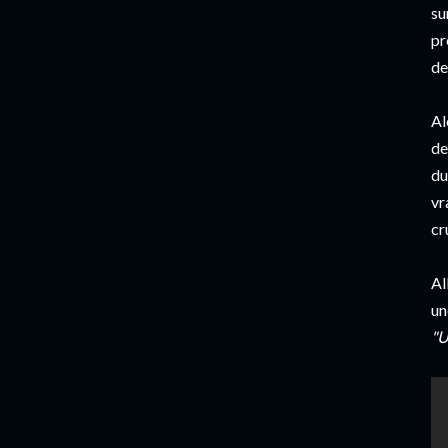
su
pr
de
Al
de
du
vr
cr
Al
un
"U