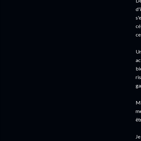
De
d'
s'
cé
ce
Un
ac
bi
ri
ga
Ma
me
êt
Je