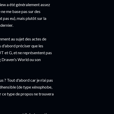
view a été généralement assez
je ne me base pas sur des
t pas eu), mais plutôt sur la
dernier.
mment au sujet des actes de
s d'abord préciser que les
JT et G, et ne représentent pas
og Draven's World ou son
s ? Tout d'abord car je n'ai pas
réhensible (de type xénophobe,
r ce type de propos ne trouvera