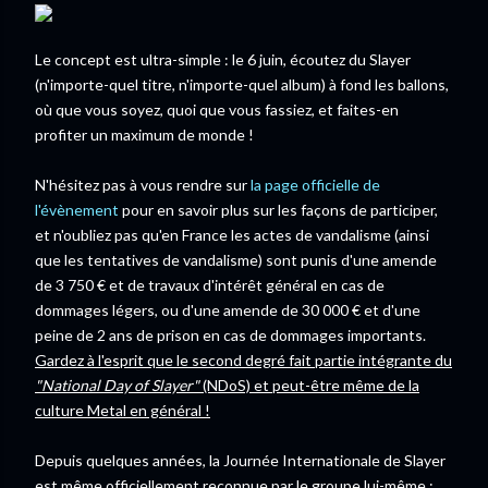
Le concept est ultra-simple : le 6 juin, écoutez du Slayer
(n'importe-quel titre, n'importe-quel album) à fond les ballons,
où que vous soyez, quoi que vous fassiez, et faites-en
profiter un maximum de monde !
N'hésitez pas à vous rendre sur
la page officielle de
l'évènement
pour en savoir plus sur les façons de participer,
et n'oubliez pas qu'en France les actes de vandalisme (ainsi
que les tentatives de vandalisme) sont punis d'une amende
de 3 750 € et de travaux d'intérêt général en cas de
dommages légers, ou d'une amende de 30 000 € et d'une
peine de 2 ans de prison en cas de dommages importants.
Gardez à l'esprit que le second degré fait partie intégrante du
"National Day of Slayer"
(NDoS) et peut-être même de la
culture Metal en général !
Depuis quelques années, la Journée Internationale de Slayer
est même officiellement reconnue par le groupe lui-même :