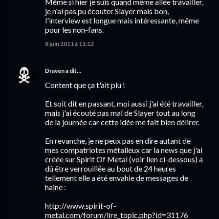
Même si hier je suis quand même allée travailler,
je n'ai pas pu écouter Slayer mais bon,
l'interview est longue mais intéressante, même
pour les non-fans.
8 juin 2011 à 11:12
Draven
a dit…
Content que ça t'ait plu !
Et soit dit en passant, moi aussi j'ai été travailler,
mais j'ai écouté pas mal de Slayer tout au long
de la journée car cette idée me fait bien délirer.
En revanche, je ne peux pas en dire autant de
mes compatriotes métalleux car la news que j'ai
créée sur Spirit Of Metal (voir lien ci-dessous) a
dû être verrouillée au bout de 24 heures
tellement elle a été envahie de messages de
haine :
http://www.spirit-of-
metal.com/forum/lire_topic.php?id=31176