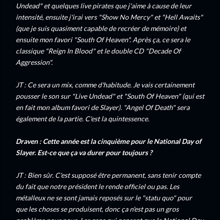
Undead" et quelques live pirates que j'aime à cause de leur
intensité, ensuite j'irai vers "Show No Mercy" et "Hell Awaits"
(que je suis quasiment capable de recréer de mémoire) et
ensuite mon favori "South Of Heaven". Après ça, ce sera le
classique "Reign In Blood" et le double CD "Decade Of
Aggression".
JT : Ce sera un mix, comme d'habitude. Je vais certainement
pousser le son sur "Live Undead" et "South Of Heaven" (qui est
en fait mon album favori de Slayer). "Angel Of Death" sera
également de la partie. C'est la quintessence.
Draven : Cette année est la cinquième pour le National Day of
Slayer. Est-ce que ça va durer pour toujours ?
JT : Bien sûr. C'est supposé être permanent, sans tenir compte
du fait que notre président le rende officiel ou pas. Les
métalleux ne se sont jamais reposés sur le "statu quo" pour
que les choses se produisent, donc ça n'est pas un gros