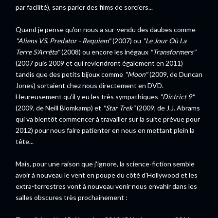
par facilité), sans parler des films de sorciers...
Quand je pense qu'on nous a sur-vendu des daubes comme
"Aliens VS. Predator - Requiem"
(2007) ou
"Le Jour Où La
Terre S'Arrêta"
(2008) ou encore les inégaux
"Transformers"
(2007 puis 2009 et qui reviendront également en 2011)
tandis que des petits bijoux comme
"Moon"
(2009, de Duncan
Jones) sortaient chez nous directement en DVD.
Heureusement qu'il y eu les très sympathiques
"Dictrict 9"
(2009, de Neill Blomkamp) et
"Star Trek"
(2009, de J.J. Abrams
qui va bientôt commencer à travailler sur la suite prévue pour
2012) pour nous faire patienter en nous en mettant plein la
tête...
Mais, pour une raison que j'ignore, la science-fiction semble
avoir à nouveau le vent en poupe du côté d'Hollywood et les
extra-terrestres vont à nouveau venir nous envahir dans les
salles obscures très prochainement :