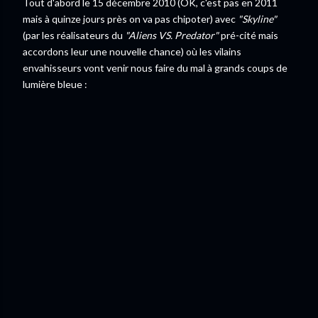
Tout d'abord le 15 décembre 2010 (OK, c'est pas en 2011
mais à quinze jours près on va pas chipoter) avec
"Skyline"
(par les réalisateurs du
"Aliens VS. Predator"
pré-cité mais
accordons leur une nouvelle chance) où les vilains
envahisseurs vont venir nous faire du mal à grands coups de
lumière bleue :