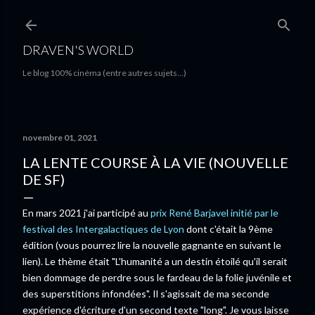
Accéder au contenu principal
DRAVEN'S WORLD
Le blog 100% cinéma (entre autres sujets...)
novembre 01, 2021
LA LENTE COURSE À LA VIE (NOUVELLE
DE SF)
En mars 2021 j'ai participé au
prix René Barjavel initié par le
festival des Intergalactiques de Lyon
dont c'était la 9ème
édition (vous pourrez lire la nouvelle gagnante en suivant le
lien). Le thème était "L'humanité a un destin étoilé qu'il serait
bien dommage de perdre sous le fardeau de la folie juvénile et
des superstitions infondées". Il s'agissait de ma seconde
expérience d'écriture d'un second texte "long". Je vous laisse