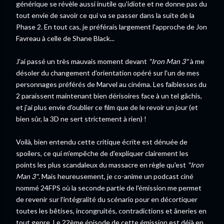
générique se révèle aussi inutile qu'idiote et ne donne pas du
tout envie de savoir ce qui va se passer dans la suite de la
Phase 2. En tout cas, je préférais largement l'approche de Jon
Favreau à celle de Shane Black...
J'ai passé un très mauvais moment devant
"Iron Man 3"
à me
désoler du changement d'orientation opéré sur l'un de mes
personnages préférés de Marvel au cinéma. Les faiblesses du
2 paraissent maintenant bien dérisoires face à un tel gâchis,
et j'ai plus envie d'oublier ce film que de le revoir un jour (et
bien sûr, la 3D ne sert strictement à rien) !
Voilà, bien entendu cette critique écrite est dénuée de
spoilers, ce qui m'empêche de d'expliquer clairement les
points les plus scandaleux du massacre en règle qu'est
"Iron
Man 3"
. Mais heureusement, je co-anime un podcast ciné
nommé 24FPS où la seconde partie de l'émission me permet
de revenir sur l'intégralité du scénario pour en décortiquer
toutes les bêtises, incongruités, contradictions et âneries en
tout genre. Le 22ème épisode de cette émission est déjà en