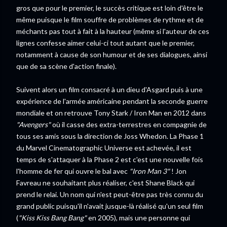
gros que pour le premier, le succès critique est loin d'être le
même puisque le film souffre de problèmes de rythme et de
méchants pas tout à fait à la hauteur (même si l'auteur de ces
lignes confesse aimer celui-ci tout autant que le premier,
notamment à cause de son humour et de ses dialogues, ainsi
que de sa scène d'action finale).
Suivent alors un film consacré à un dieu d'Asgard puis à une
expérience de l'armée américaine pendant la seconde guerre
mondiale et on retrouve Tony Stark / Iron Man en 2012 dans
"Avengers"
où il casse des extra-terrestres en compagnie de
tous ses amis sous la direction de Joss Whedon. La Phase 1
du Marvel Cinematographic Universe est achevée, il est
temps de s'attaquer à la Phase 2 est c'est une nouvelle fois
l'homme de fer qui ouvre le bal avec
"Iron Man 3"
! Jon
Favreau ne souhaitant plus réaliser, c'est Shane Black qui
prend le relai. Un nom qui n'est peut-être pas très connu du
grand public puisqu'il n'avait jusque-là réalisé qu'un seul film
(
"Kiss Kiss Bang Bang"
en 2005), mais une personne qui