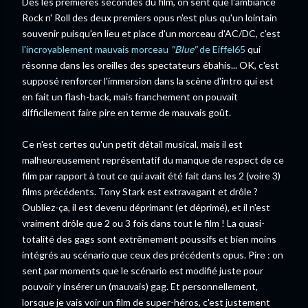
Dès les premières secondes du film, on sent que l'ambiance
Rock n' Roll des deux premiers opus n'est plus qu'un lointain
souvenir puisqu'en lieu et place d'un morceau d'AC/DC, c'est
l'incroyablement mauvais morceau
"Blue"
de Eiffel65
qui
résonne dans les oreilles des spectateurs ébahis... OK, c'est
supposé renforcer l'immersion dans la scène d'intro qui est
en fait un flash-back, mais franchement on pouvait
difficilement faire pire en terme de mauvais goût.
Ce n'est certes qu'un petit détail musical, mais il est
malheureusement représentatif du manque de respect de ce
film par rapport à tout ce qui avait été fait dans les 2 (voire 3)
films précédents. Tony Stark est extravagant et drôle ?
Oubliez-ça, il est devenu déprimant (et déprimé), et il n'est
vraiment drôle que 2 ou 3 fois dans tout le film ! La quasi-
totalité des gags sont extrêmement poussifs et bien moins
intégrés au scénario que ceux des précédents opus. Pire : on
sent par moments que le scénario est modifié juste pour
pouvoir y insérer un (mauvais) gag. Et personnellement,
lorsque je vais voir un film de super-héros, c'est justement