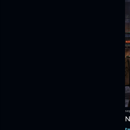
se
N
Pa