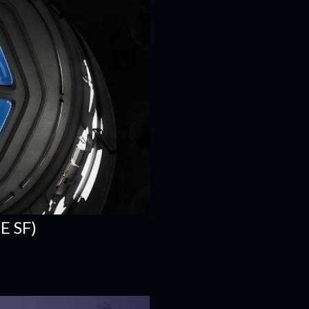
E SF)