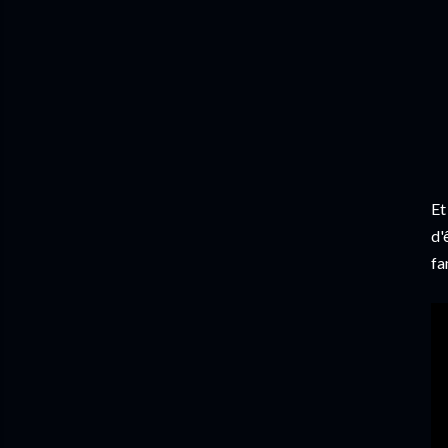
Et
d'
fa