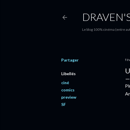
DRAVEN'
Le blog 100% cinéma (entre autr
Partager
fév
U
Libellés
ciné
Pl
comics
An
preview
SF