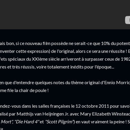
is bon, si ce nouveau film possède ne serait-ce que 10% du potentie
inventer cette expression) de l'original, alors ce sera une réussite ! Et
fets spéciaux du XXIème siècle arriveront à surpasser ceux de 198
res et très réussis, voire totalement inédits pour l'époque...
en que d'entendre quelques notes du thème original d'Ennio Morricon
 me file la chair de poule !
ndez-vous dans les salles françaises le 12 octobre 2011 pour savo
alisé par Matthijs van Heijningen Jr. avec Mary Elizabeth Winstea
 Mort", "Die Hard 4"
et
"Scott Pilgrim"
) en vaut vraiment la peine !
it...