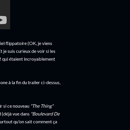
l flippatoire (OK, je viens
 je suis curieux de voir si les
2 qui étaient incroyablement
e à la fin du trailer ci-dessus,
ir si ce nouveau
"The Thing"
d (déjà vue dans
"Boulevard De
 Surtout qu'on sait comment ça