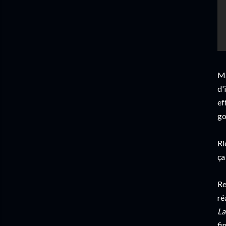
Ma
d'
ef
go
Ri
ça
Re
ré
La
fin