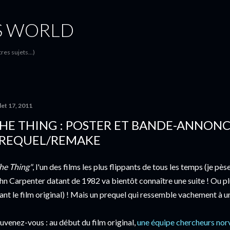
Accéder au contenu principal
S WORLD
es sujets...)
llet 17, 2011
HE THING : POSTER ET BANDE-ANNON
REQUEL/REMAKE
he Thing"
, l'un des films les plus flippants de tous les temps (je p
hn Carpenter datant de 1982 va bientôt connaître une suite ! Ou pl
ant le film original) ! Mais un prequel qui ressemble vachement à un
uvenez-vous : au début du film original,
une équipe chercheurs nor