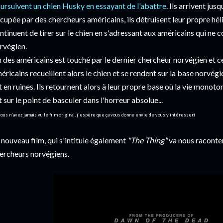
ursuivent un chien Husky en essayant de l'abattre
. Ils arrivent jusq
cupée par des chercheurs américains, ils détruisent leur propre hél
ntinuent de tirer sur le chien en s'adressant aux américains qui n
rvégien.
 des américains est touché par le dernier chercheur norvégien et ce
éricains recueillent alors le chien et se rendent sur la base norvég
t en ruines. Ils retournent alors à leur propre base où la vie monoto
t sur le point de basculer dans l'horreur absolue...
vous n'avez jamais vu le film original, j'espère que ça vous donne envie de vous y intéresser)
 nouveau film, qui s'intitule également
"The Thing"
va nous raconter 
ercheurs norvégiens.