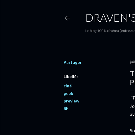
DRAVEN'
Le blog 100% cinéma (entre autr
Partager
jui
T
Libellés
P
ciné
geek
"T
preview
Jo
SF
av
So