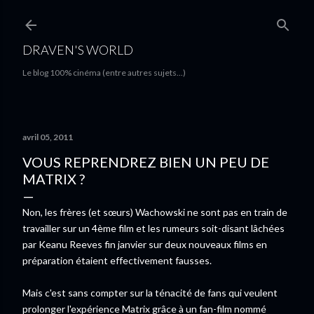
Accéder au contenu principal
DRAVEN'S WORLD
Le blog 100% cinéma (entre autres sujets...)
avril 05, 2011
VOUS REPRENDREZ BIEN UN PEU DE
MATRIX ?
Non, les frères (et sœurs) Wachowski ne sont pas en train de
travailler sur un 4ème film et les rumeurs soit-disant lâchées
par Keanu Reeves fin janvier sur deux nouveaux films en
préparation étaient effectivement fausses.
Mais c'est sans compter sur la ténacité de fans qui veulent
prolonger l'expérience Matrix grâce à un fan-film nommé