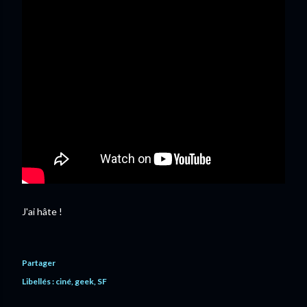
J'ai hâte !
Partager
Libellés :
ciné
geek
SF