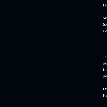
fa
Si
(d
G
Je
po
fo
pe
Et
Ka