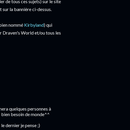
r de tous ces sujets) sur le site
sur la bannière ci-dessus.
le bien nommé
Kirbyland
) qui
ur Draven's World et/ou tous les
ènera quelques personnes à
m a bien besoin de monde^^
e dernier je pense ;)