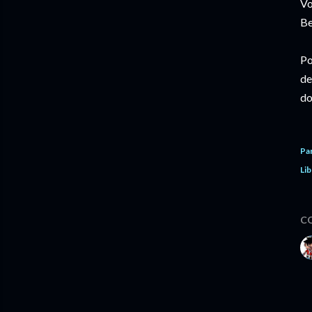
Vo
Be
Po
de
do
Pa
Lib
C