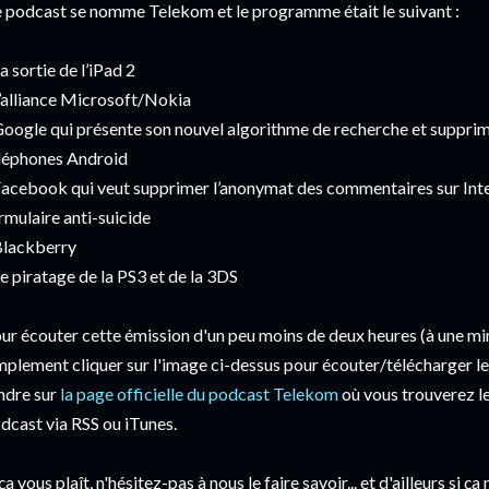
 podcast se nomme Telekom et le programme était le suivant :
La sortie de l’iPad 2
L’alliance Microsoft/Nokia
Google qui présente son nouvel algorithme de recherche et supprime
léphones Android
Facebook qui veut supprimer l’anonymat des commentaires sur Inte
rmulaire anti-suicide
Blackberry
Le piratage de la PS3 et de la 3DS
ur écouter cette émission d'un peu moins de deux heures (à une mi
mplement cliquer sur l'image ci-dessus pour écouter/télécharger le
ndre sur
la page officielle du podcast Telekom
où vous trouverez le
dcast via RSS ou iTunes.
 ça vous plaît, n'hésitez-pas à nous le faire savoir... et d'ailleurs si ça