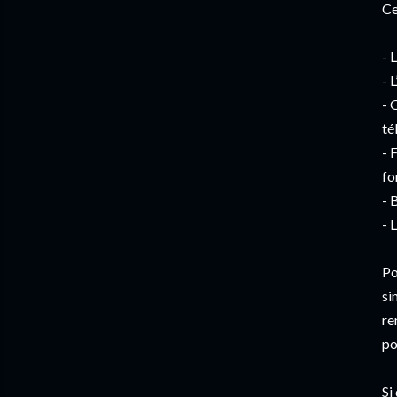
Ce
- 
- 
- 
té
- 
fo
- 
- 
Po
si
re
po
Si