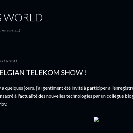
Accéder au contenu principal
S WORLD
es sujets...)
rs 16, 2011
ELGIAN TELEKOM SHOW !
 y a quelques jours, j'ai gentiment été invité à participer à l'enreg
nsacré à l'actualité des nouvelles technologies par un collègue b
rby.