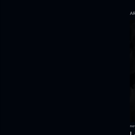
AR
no
L