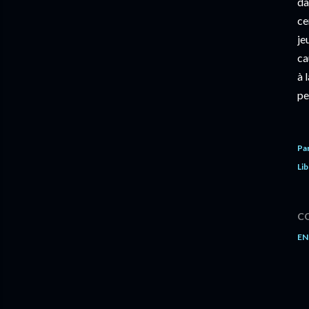
da
ce
je
ca
à 
pe
Pa
Lib
C
EN