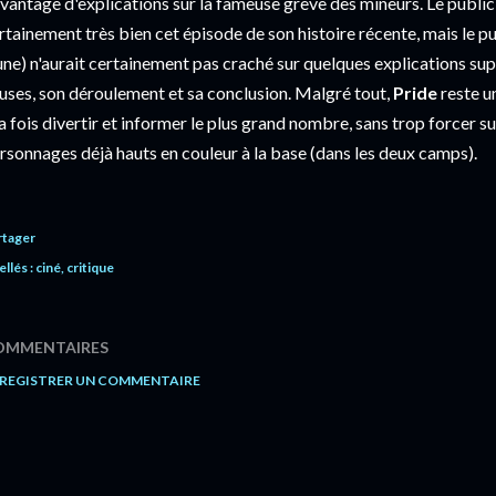
vantage d'explications sur la fameuse grève des mineurs. Le public 
rtainement très bien cet épisode de son histoire récente, mais le pub
une) n'aurait certainement pas craché sur quelques explications su
uses, son déroulement et sa conclusion. Malgré tout,
Pride
reste u
la fois divertir et informer le plus grand nombre, sans trop forcer su
rsonnages déjà hauts en couleur à la base (dans les deux camps).
rtager
ellés :
ciné
critique
OMMENTAIRES
REGISTRER UN COMMENTAIRE