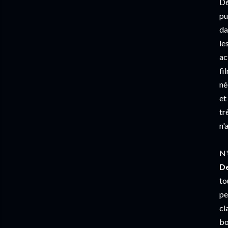
Dè
pu
da
le
ac
fi
né
et
tr
n'
N'
D
to
pe
cl
bo