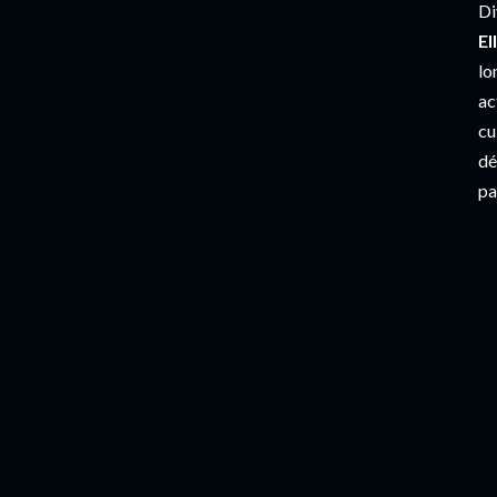
Di
El
lo
ac
cu
dé
pa