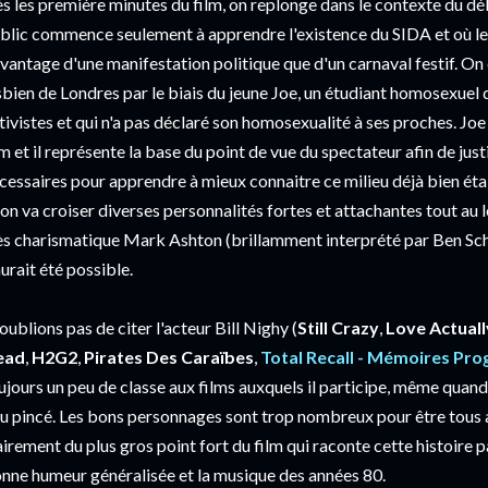
s les première minutes du film, on replonge dans le contexte du dé
blic commence seulement à apprendre l'existence du SIDA et où le 
vantage d'une manifestation politique que d'un carnaval festif. On 
sbien de Londres par le biais du jeune Joe, un étudiant homosexuel q
tivistes et qui n'a pas déclaré son homosexualité à ses proches. Jo
lm et il représente la base du point de vue du spectateur afin de just
cessaires pour apprendre à mieux connaitre ce milieu déjà bien étab
 on va croiser diverses personnalités fortes et attachantes tout au lo
ès charismatique Mark Ashton (brillamment interprété par Ben Schn
aurait été possible.
oublions pas de citer l'acteur Bill Nighy (
Still Crazy
,
Love Actuall
ead
,
H2G2
,
Pirates Des Caraïbes
,
Total Recall - Mémoires P
ujours un peu de classe aux films auxquels il participe, même quand i
u pincé. Les bons personnages sont trop nombreux pour être tous ab
airement du plus gros point fort du film qui raconte cette histoire pa
nne humeur généralisée et la musique des années 80.