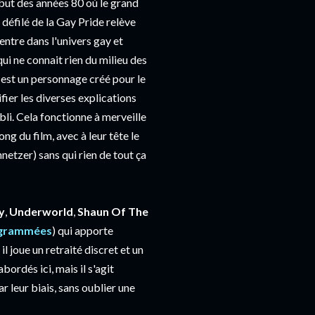
but des années 80 où le grand
défilé de la Gay Pride relève
entre dans l'univers gay et
ui ne connait rien du milieu des
e est un personnage créé pour le
ifier les diverses explications
li. Cela fonctionne à merveille
ng du film, avec à leur tête le
etzer) sans qui rien de tout ça
y
,
Underworld
,
Shaun Of The
rogrammées
) qui apporte
l joue un retraité discret et un
ordés ici, mais il s'agit
r leur biais, sans oublier une