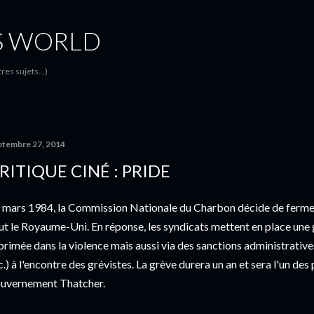
Accéder au contenu principal
S WORLD
es sujets...)
ptembre 27, 2014
RITIQUE CINÉ : PRIDE
 mars 1984, la Commission Nationale du Charbon décide de fermer
ut le Royaume-Uni. En réponse, les syndicats mettent en place une 
primée dans la violence mais aussi via des sanctions administrative
c.) à l'encontre des grévistes. La grève durera un an et sera l'un des
uvernement Thatcher.