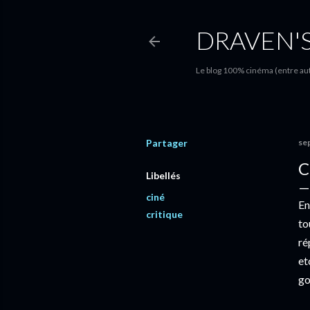
DRAVEN'
Le blog 100% cinéma (entre autr
Partager
se
C
Libellés
ciné
En
critique
to
ré
et
go